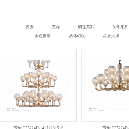
探索
天秤
明珠系列
芳华系列
金色麦浪
丛林幻境
星辰大海
芳华 TF5224D-14+7+10+5+6
芳华 TF5224D-